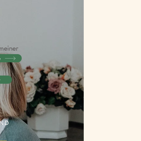
 meiner
e
UND