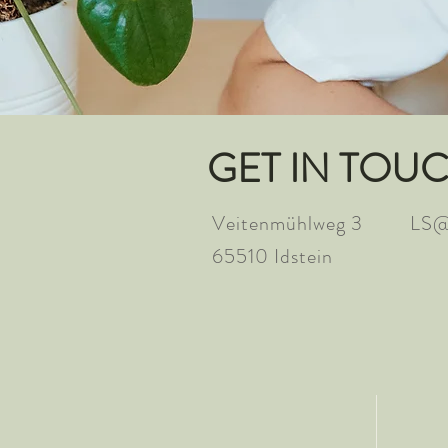
GET IN TOU
Veitenmühlweg 3
LS@
65510
Idstein