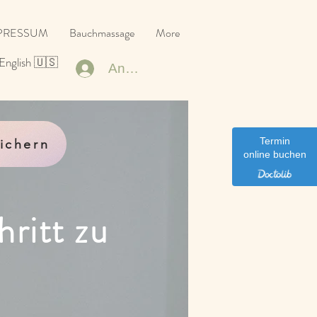
PRESSUM
Bauchmassage
More
English 🇺🇸
Anmelden
Termin
ichern
online buchen
ritt zu