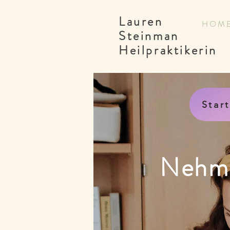
Lauren
H O M 
Steinman
Heilpraktikerin
Star
Nehme