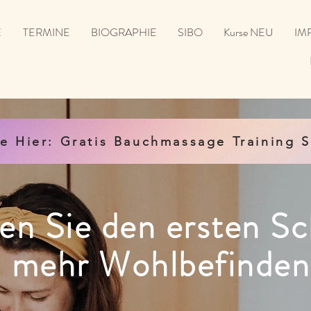
E
TERMINE
BIOGRAPHIE
SIBO
Kurse NEU
IM
te Hier: Gratis Bauchmassage Training S
n Sie den ersten Sch
mehr Wohlbefinden