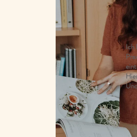
Ich 
Pra
ein
Hie
Und