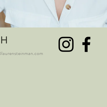
CH
laurensteinman.com