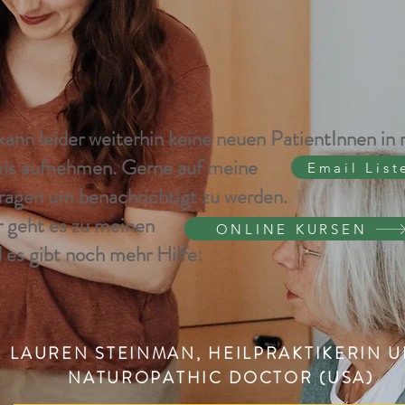
kann leider weiterhin keine neuen PatientInnen in
xis aufnehmen. Gerne auf meine
Email List
tragen um benachrichtigt zu werden.
r geht es zu meinen
ONLINE KURSEN
 es gibt noch mehr Hilfe:
LAUREN STEINMAN,
HEILPRAKTIKERIN 
NATUROPATHIC DOCTOR (USA)