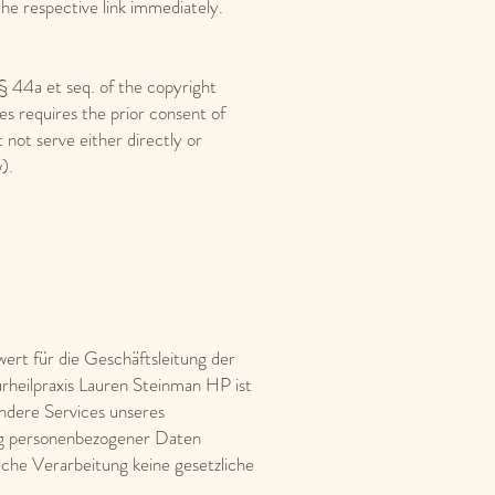
the respective link immediately.
§ 44a et seq. of the copyright
es requires the prior consent of
 not serve either directly or
).
wert für die Geschäftsleitung der
rheilpraxis Lauren Steinman HP ist
ndere Services unseres
ng personenbezogener Daten
lche Verarbeitung keine gesetzliche