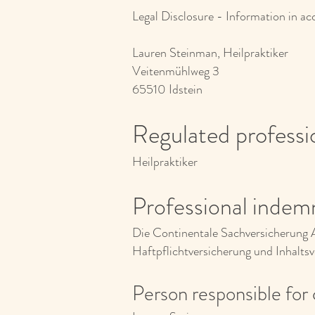
Legal Disclosure -
Information in a
Lauren Steinman, Heilpraktiker
Veitenmühlweg 3
65510 Idstein
Regulated
pro
fessi
Heilpraktiker
Professional inde
mn
Die Continentale Sachversicherung
Haftpflichtversicherung und Inhalts
Person responsible for 