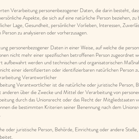
isierten Verarbeitung personenbezogener Daten, die darin besteht, d
sönliche Aspekte, die sich auf eine natürliche Person beziehen, zu
tlicher Lage, Gesundheit, persönlicher Vorlieben, Interessen, Zuverlä
n Person zu analysieren oder vorherzusagen.
itung personenbezogener Daten in einer Weise, auf welche die per
ionen nicht mehr einer spezifischen betroffenen Person zugeordnet w
rt aufbewahrt werden und technischen und organisatorischen Maßnah
cht einer identifizierten oder identifizierbaren natürlichen Person 
erarbeitung Verantwortlicher
beitung Verantwortlicher ist die natürliche oder juristische Person,
mit anderen über die Zwecke und Mittel der Verarbeitung von person
beitung durch das Unionsrecht oder das Recht der Mitgliedstaaten v
önnen die bestimmten Kriterien seiner Benennung nach dem Unions
.
iche oder juristische Person, Behörde, Einrichtung oder andere Stel
beitet.