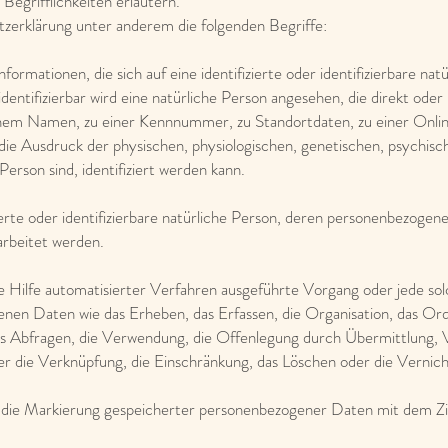
egrifflichkeiten erläutern.
zerklärung unter anderem die folgenden Begriffe:
ormationen, die sich auf eine identifizierte oder identifizierbare na
dentifizierbar wird eine natürliche Person angesehen, die direkt oder 
inem Namen, zu einer Kennnummer, zu Standortdaten, zu einer Onli
 Ausdruck der physischen, physiologischen, genetischen, psychischen
 Person sind, identifiziert werden kann.
zierte oder identifizierbare natürliche Person, deren personenbezoge
arbeitet werden.
ne Hilfe automatisierter Verfahren ausgeführte Vorgang oder jede so
n Daten wie das Erheben, das Erfassen, die Organisation, das Ord
as Abfragen, die Verwendung, die Offenlegung durch Übermittlung, 
der die Verknüpfung, die Einschränkung, das Löschen oder die Vernic
 die Markierung gespeicherter personenbezogener Daten mit dem Zie