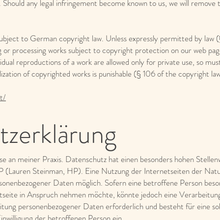
g. Should any legal infringement become known to us, we will remove 
ubject to German copyright law. Unless expressly permitted by law (
ng or processing works subject to copyright protection on our web pag
idual reproductions of a work are allowed only for private use, so must
lization of copyrighted works is punishable (§ 106 of the copyright law
t/
tzerklärung
sse an meiner Praxis. Datenschutz hat einen besonders hohen Stellen
P (Lauren Steinman, HP). Eine Nutzung der Internetseiten der Natu
rsonenbezogener Daten möglich. Sofern eine betroffene Person beso
tseite in Anspruch nehmen möchte, könnte jedoch eine Verarbeitu
eitung personenbezogener Daten erforderlich und besteht für eine so
inwilligung der betroffenen Person ein.