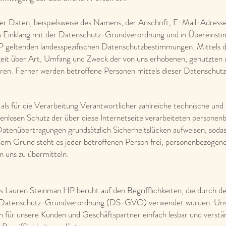
r Daten, beispielsweise des Namens, der Anschrift, E-Mail-Adress
im Einklang mit der Datenschutz-Grundverordnung und in Übereinsti
P geltenden landesspezifischen Datenschutzbestimmungen. Mittels 
eit über Art, Umfang und Zweck der von uns erhobenen, genutzten 
en. Ferner werden betroffene Personen mittels dieser Datenschutze
als für die Verarbeitung Verantwortlicher zahlreiche technische u
enlosen Schutz der über diese Internetseite verarbeiteten personen
tenübertragungen grundsätzlich Sicherheitslücken aufweisen, sodass
sem Grund steht es jeder betroffenen Person frei, personenbezogene
n uns zu übermitteln.
s Lauren Steinman HP beruht auf den Begrifflichkeiten, die durch d
r Datenschutz-Grundverordnung (DS-GVO) verwendet wurden. Unser
uch für unsere Kunden und Geschäftspartner einfach lesbar und verstän