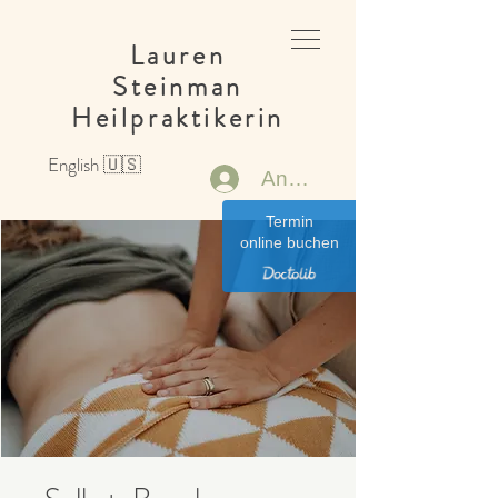
Lauren
Steinman
Heilpraktikerin
English 🇺🇸
Anmelden
Termin
online buchen