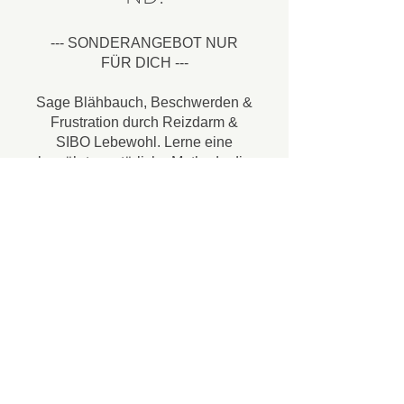
--- SONDERANGEBOT NUR
FÜR DICH ---
Sage Blähbauch, Beschwerden &
Frustration durch Reizdarm &
SIBO Lebewohl. Lerne eine
bewährte, natürliche Methode die
Darmbewegung anzuregen &
Dich endlich wieder wohlzufühlen
– alles in wenigen Minuten am
Tag.
Hier findest du alles zum Kurs
und dem Kundenfeedback :
https://bit.ly/4bjEBwS