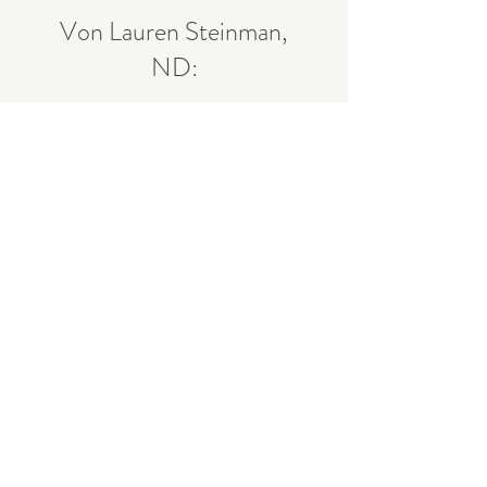
Von Lauren Steinman,
ND:
SIBO Tiefen-Experten Kurs, nur
mit bestehenden Vorkenntnissen,
nur per Bewerbung.
Insgesamt 20 Module
Die nächste Kurs runde startet
ende Januar 2026
WARTELISTE: Bitte fülle das
kurze Formular hierunter aus, &
sende es ab. Danke! Bei
Rückfragen antworten wir direkt
auf diese Email Nachricht.
⬇️ ⬇️ ⬇️ ⬇️ ⬇️ ⬇️ ⬇️ ⬇️ ⬇️ ⬇️