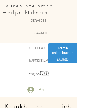
Lauren Steinman
Heilpraktikerin
SERVICES
BIOGRAPHIE
K O N T A K T
Termin
online buchen
IMPRESSUM
English 🇺🇸
Anmelden
Krankheiten, die ich